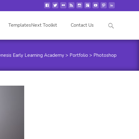
Search
TemplatesNext Toolkit
Contact Us
for:
nesis Early Learning Academy
>
Portfolio
>
Photoshop