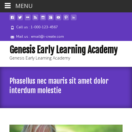
MENU
Call us : 1-000-123-4567
Mail us : email@i-create.com
Genesis Early Learning Academy
Genesis Early Learning Academy
Phasellus nec mauris sit amet dolor
interdum molestie